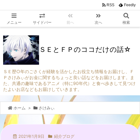
RSS
Feedly
メニュー
サイドバー
前へ
次へ
検索
ＳＥとＦＰのココだけの話☆
ＳＥ歴○年のごさくが経験を活かしたお役立ち情報をお届けし、Ｆ
Ｐさけみぃがお金に関するちょっと良い話などをお届けします。ま
た、共通の趣味であるアニメ（特に90年代）と食べ歩きして見つけ
たよいお店などもお届けしていきます。
ホーム
>
さけみぃ
2021年1月9日
紹介ブログ