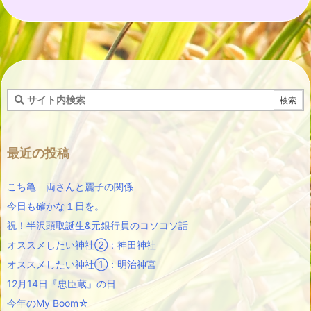
最近の投稿
こち亀 両さんと麗子の関係
今日も確かな１日を。
祝！半沢頭取誕生&元銀行員のコソコソ話
オススメしたい神社②：神田神社
オススメしたい神社①：明治神宮
12月14日『忠臣蔵』の日
今年のMy Boom☆